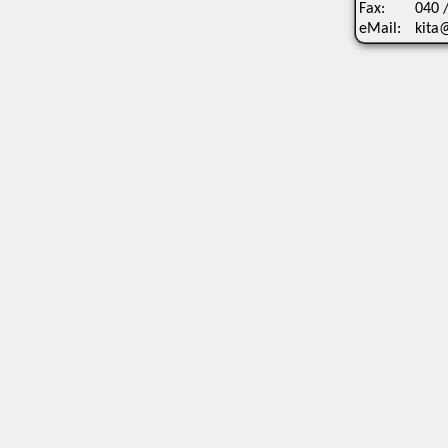
Fax:
040 
eMail:
kita